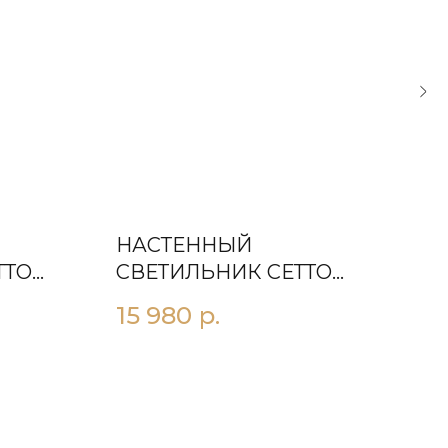
НАСТЕННЫЙ
НА
ТТО
СВЕТИЛЬНИК СЕТТО
СВ
S600
15 980
р.
29