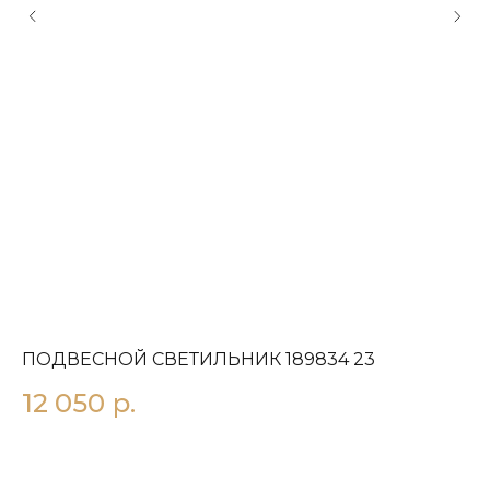
ПОДВЕСНОЙ СВЕТИЛЬНИК 189834 23
П
З
12 050
р.
2