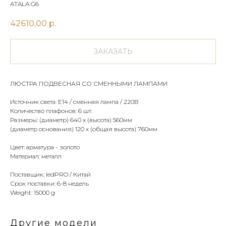
ATALA G6
42610,00
р.
ЗАКАЗАТЬ
ЛЮСТРА ПОДВЕСНАЯ СО СМЕННЫМИ ЛАМПАМИ
Источник света: Е14 / сменная лампа / 220В
Количество плафонов: 6 шт.
Размеры: (диаметр) 640 х (высота) 560мм
(диаметр основания) 120 х (общая высота) 760мм
Цвет: арматура - золото
Материал: металл
Поставщик: ledPRO / Китай
Срок поставки: 6-8 недель
Weight: 15000 g
Другие модели