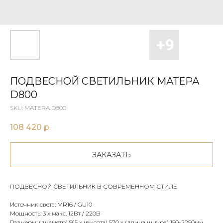
ПОДВЕСНОЙ СВЕТИЛЬНИК MАТЕРА
D800
SKU:
MATERA D800
108 420
р.
ЗАКАЗАТЬ
ПОДВЕСНОЙ СВЕТИЛЬНИК В СОВРЕМЕННОМ СТИЛЕ
Источник света: MR16 / GU10
Мощность: 3 х макс. 12Вт / 220В
Размеры: (диаметр) 915 х (высота) 570 х (длина шнура) 150-2250мм