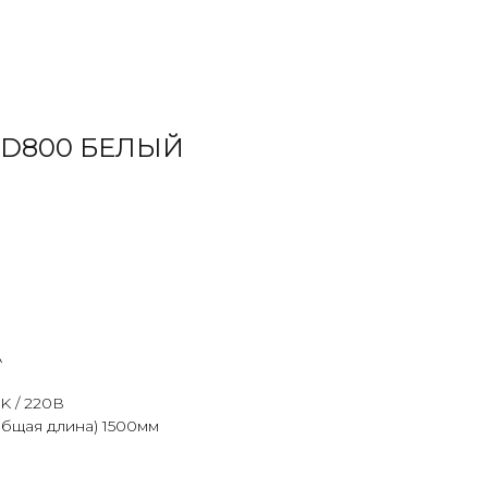
 D800 БЕЛЫЙ
А
K / 220В
общая длина) 1500мм