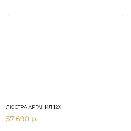
ЛЮСТРА АРГАНИЛ 12X
П
57 690
р.
4