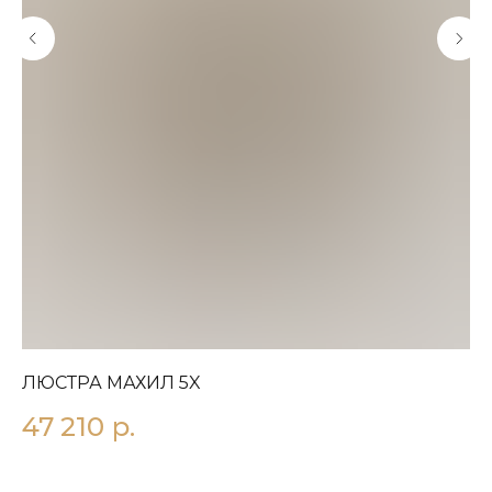
ЛЮСТРА МАХИЛ 5X
П
47 210
р.
1