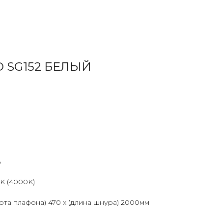
 SG152 БЕЛЫЙ
А
0K (4000K)
ысота плафона) 470 х (длина шнура) 2000мм