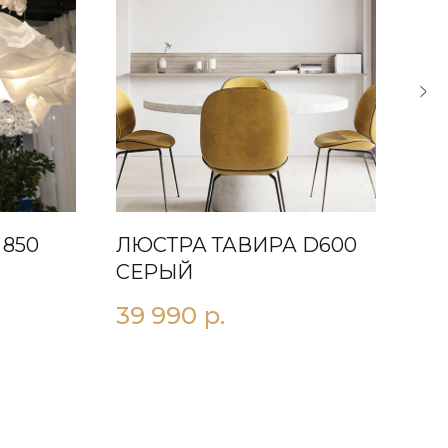
850
ЛЮСТРА ТАВИРА D600
ПО
СЕРЫЙ
СВ
39 990
р.
45