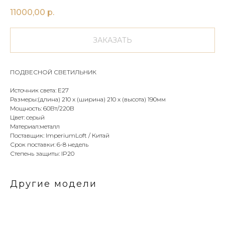
11000,00
р.
ЗАКАЗАТЬ
ПОДВЕСНОЙ СВЕТИЛЬНИК
Источник света: E27
Размеры:(длина) 210 х (ширина) 210 х (высота) 190мм
Мощность: 60Вт/220В
Цвет: серый
Материал:металл
Поставщик: ImperiumLoft / Китай
Срок поставки: 6-8 недель
Степень защиты: IP20
Другие модели