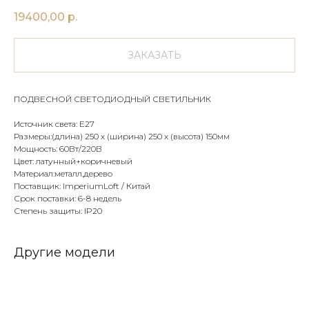
19400,00
р.
ЗАКАЗАТЬ
ПОДВЕСНОЙ СВЕТОДИОДНЫЙ СВЕТИЛЬНИК
Источник света: Е27
Размеры:(длина) 250 х (ширина) 250 х (высота) 150мм
Мощность: 60Вт/220В
Цвет: латунный+коричневый
Материал:металл,дерево
Поставщик: ImperiumLoft / Китай
Срок поставки: 6-8 недель
Степень защиты: IP20
Другие модели