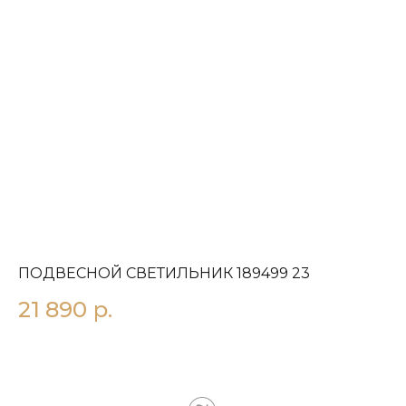
ПОДВЕСНОЙ СВЕТИЛЬНИК 189499 23
П
21 890
р.
1