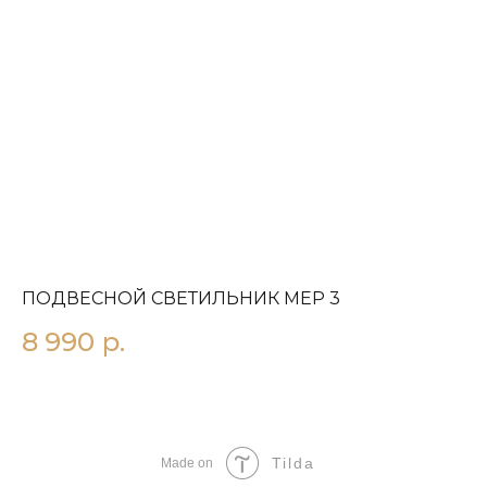
ПОДВЕСНОЙ СВЕТИЛЬНИК MEР 3
П
8 990
р.
6
Tilda
Made on