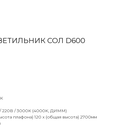
ЕТИЛЬНИК СОЛ D600
К
 / 220В / 3000K (4000K, ДИММ)
высота плафона) 120 х (общая высота) 2700мм
м