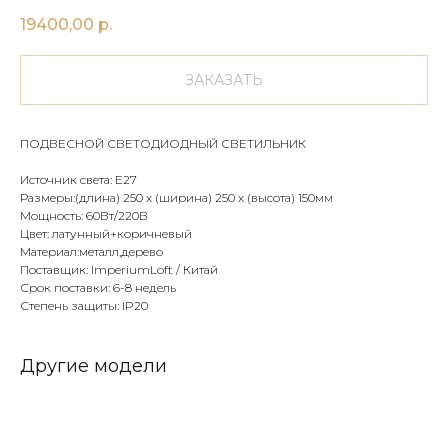
19400,00
р.
ЗАКАЗАТЬ
ПОДВЕСНОЙ СВЕТОДИОДНЫЙ СВЕТИЛЬНИК
Источник света: Е27
Размеры:(длина) 250 х (ширина) 250 х (высота) 150мм
Мощность: 60Вт/220В
Цвет: латунный+коричневый
Материал:металл,дерево
Поставщик: ImperiumLoft / Китай
Срок поставки: 6-8 недель
Степень защиты: IP20
Другие модели