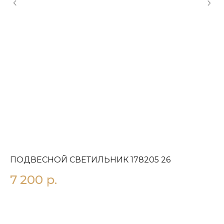
ПОДВЕСНОЙ СВЕТИЛЬНИК 178205 26
П
7 200
р.
2