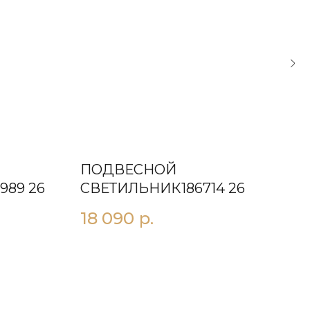
ПОДВЕСНОЙ
ПО
989 26
СВЕТИЛЬНИК186714 26
СВ
18 090
р.
12