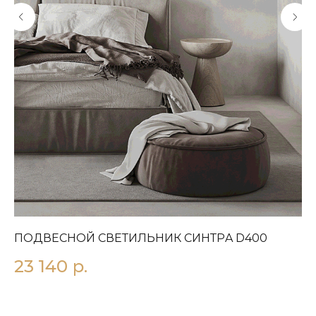
ПОДВЕСНОЙ СВЕТИЛЬНИК СИНТРA D400
П
Ч
23 140
р.
7