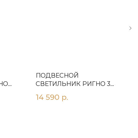
ПОДВЕСНОЙ
ПО
НO
СВЕТИЛЬНИК РИГНO 3X
СВ
ПРОЗРАЧНЫЙ
БЕ
14 590
р.
23