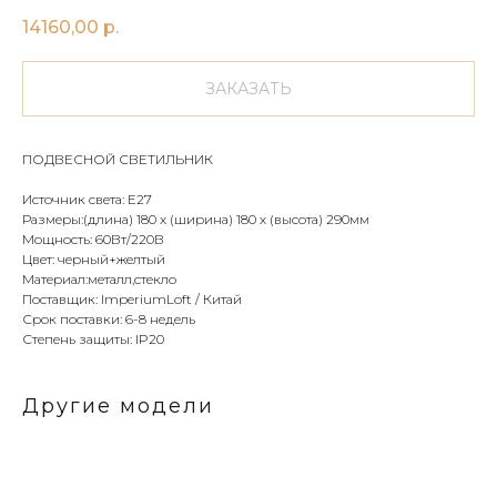
14160,00
р.
ЗАКАЗАТЬ
ПОДВЕСНОЙ СВЕТИЛЬНИК
Источник света: E27
Размеры:(длина) 180 х (ширина) 180 х (высота) 290мм
Мощность: 60Вт/220В
Цвет: черный+желтый
Материал:металл,стекло
Поставщик: ImperiumLoft / Китай
Срок поставки: 6-8 недель
Степень защиты: IP20
Другие модели