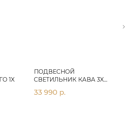
ПОДВЕСНОЙ
ПО
O 1X
СВЕТИЛЬНИК КАВА 3X
СВ
ЗОЛОТО
БА
33 990
р.
27