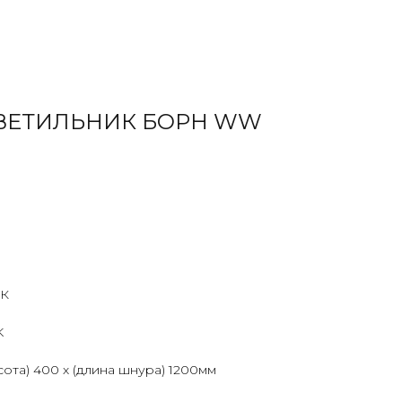
ВЕТИЛЬНИК БОРН WW
К
K
сота) 400 х (длина шнура) 1200мм