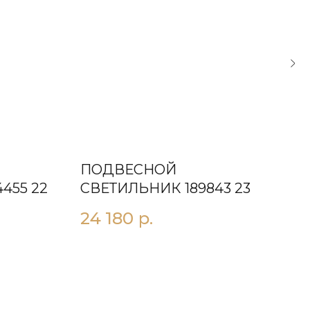
ПОДВЕСНОЙ
ПО
455 22
СВЕТИЛЬНИК 189843 23
СВ
10X
24 180
р.
25