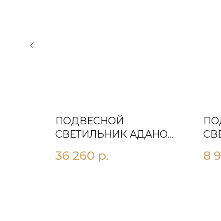
ПОДВЕСНОЙ
ПО
987 26
СВЕТИЛЬНИК AДAНO
СВ
D600
36 260
р.
8 