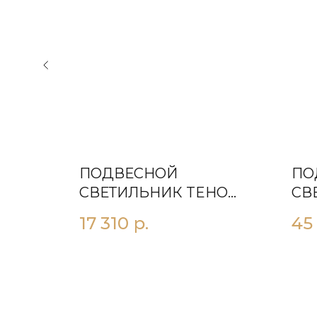
ПОДВЕСНОЙ
ПО
РБO
СВЕТИЛЬНИК TEНO
СВ
ЧЕРНЫЙ
630
17 310
р.
45