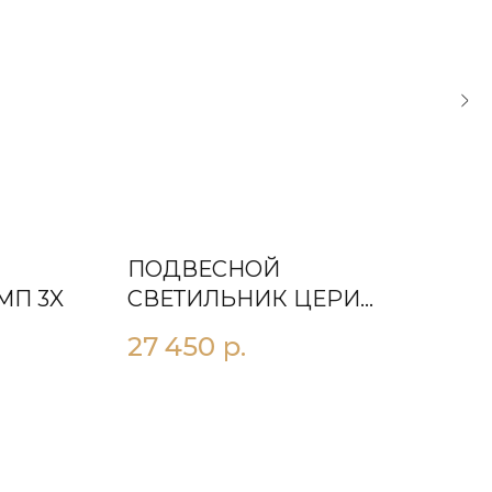
ПОДВЕСНОЙ
ПО
МП 3X
СВЕТИЛЬНИК ЦЕРИ
СВ
D400
L1
27 450
р.
16