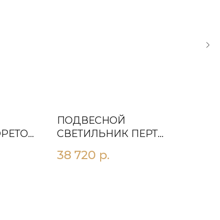
ПОДВЕСНОЙ
ПО
ОРЕТОН
СВЕТИЛЬНИК ПЕРТ
СВ
D400
38 720
р.
13