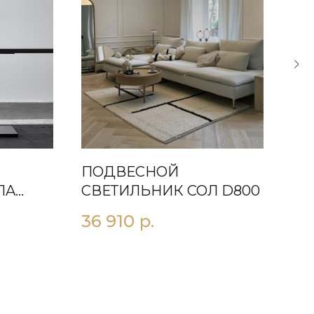
ПОДВЕСНОЙ
ПО
ЛA
СВЕТИЛЬНИК СОЛ D800
СВ
36 910
р.
33