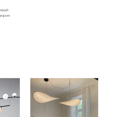
овый
акрил