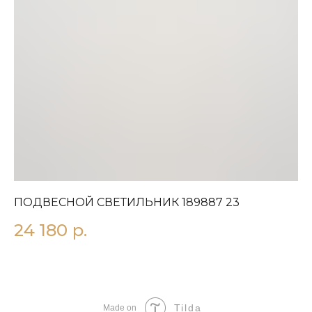
ПОДВЕСНОЙ СВЕТИЛЬНИК 189887 23
П
24 180
р.
2
Tilda
Made on