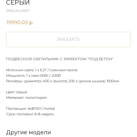
СЕРЫЙ
PADUA GREY
19990,00
р.
ЗАКАЗАТЬ
ПОДВЕСНОЙ СВЕТИЛЬНИК С ЭФФЕКТОМ "ПОД БЕТОН"
Источник света: 1 х E27 / сменная лампа
Мощность: 1 х макс.50Вт / 200В
Размеры: (диаметр) 400 x (высота) 200 х (длина шнура) 1500мм
Цвет: серый
Материал: полистирол
Поставщик: ledPRO / Китай
Срок поставки: 6-8 недель
Другие модели