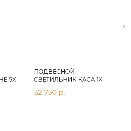
ПОДВЕСНОЙ
ПО
НE 5X
СВЕТИЛЬНИК КАСА 1X
СВ
2X
32 750
р.
13