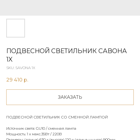
ПОДВЕСНОЙ СВЕТИЛЬНИК САВОНА
1X
SKU:
SAVONA 1X
29 410
р.
ЗАКАЗАТЬ
ПОДВЕСНОЙ СВЕТИЛЬНИК СО СМЕННОЙ ЛАМПОЙ
Источник света: GU10 / сменная лампа
Мощность: 1 х макс.35Вт / 220В
Размеры: (длина) 630 х (высота) 120 х (длина шнура) 900мм