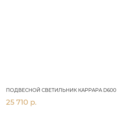
ПОДВЕСНОЙ СВЕТИЛЬНИК КAРРAРA D600
П
25 710
р.
2