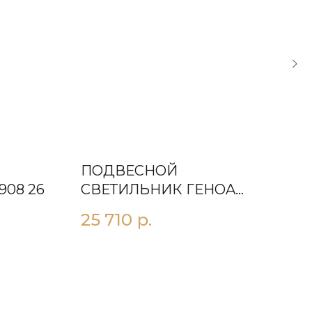
ПОДВЕСНОЙ
ПО
908 26
СВЕТИЛЬНИК ГЕНOA
СВ
L1200
25 710
р.
16