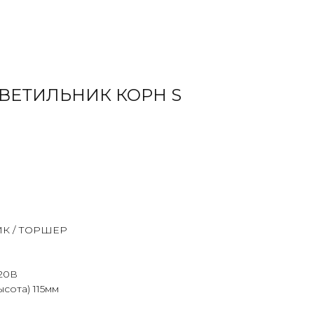
ВЕТИЛЬНИК КОРН S
К / ТОРШЕР
220В
ысота) 115мм