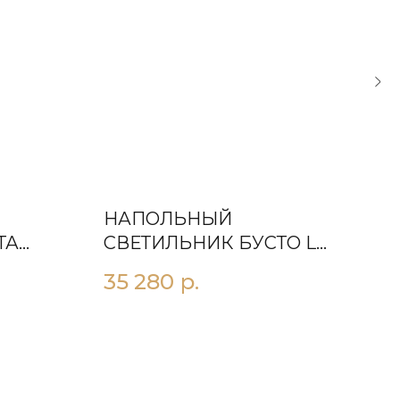
НАПОЛЬНЫЙ
НА
ТА
СВЕТИЛЬНИК БУСТО L
СВ
РОЗА
ЧЕ
35 280
р.
58